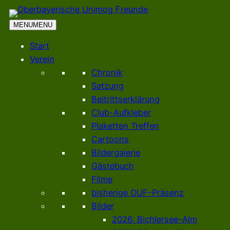
MENU
MENU
Start
Verein
Chronik
Satzung
Beitrittserklärung
Club-Aufkleber
Plaketten Treffen
Cartoons
Bildergalerie
Gästebuch
Filme
bisherige OUF-Präsenz
Bilder
2026: Bichlersee-Alm