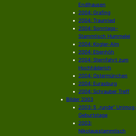
Endlhausen
2004: Grafing
2004: Traunried
2004: Sonntags-
Stammtisch Hummelei
2004: Kogler-Alm
2004: Ebenhöh
2004: Sternfahrt zum
Hochhäderich
2004: Ostermünchen
2004: Eurasburg
2004: Schrauber Treff
Bilder 2003
2003: 5 „runde“ Unimog
Geburtstage
2003:
Nikolausstammtisch