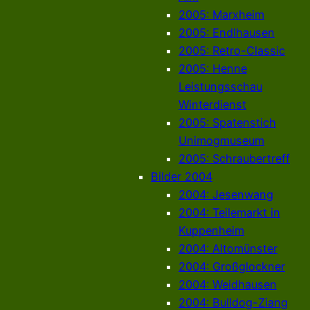
2005: Marxheim
2005: Endlhausen
2005: Retro-Classic
2005: Henne
Leistungsschau
Winterdienst
2005: Spatenstich
Unimogmuseum
2005: Schraubertreff
Bilder 2004
2004: Jesenwang
2004: Teilemarkt in
Kuppenheim
2004: Altomünster
2004: Großglockner
2004: Weidhausen
2004: Bulldog-Ziang