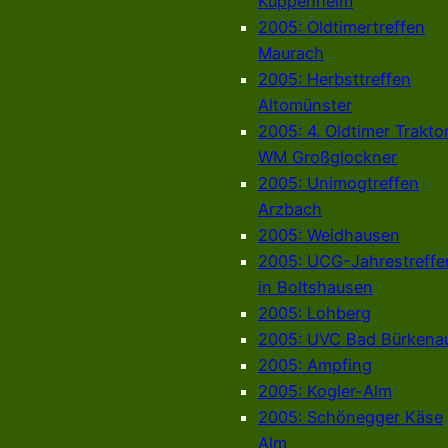
Kuppenheim
2005: Oldtimertreffen
Maurach
2005: Herbsttreffen
Altomünster
2005: 4. Oldtimer Trakto
WM Großglockner
2005: Unimogtreffen
Arzbach
2005: Weidhausen
2005: UCG-Jahrestreffe
in Boltshausen
2005: Lohberg
2005: UVC Bad Bürkena
2005: Ampfing
2005: Kogler-Alm
2005: Schönegger Käse
Alm