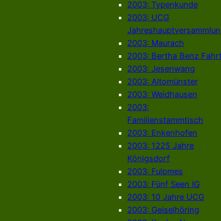
2003: Typenkunde
2003: UCG
Jahreshauptversammlun
2003: Maurach
2003: Bertha Benz Fahr
2003: Jesenwang
2003: Altomünster
2003: Weidhausen
2003:
Familienstammtisch
2003: Enkenhofen
2003: 1225 Jahre
Königsdorf
2003: Fulpmes
2003: Fünf Seen IG
2003: 10 Jahre UCG
2003: Geiselhöring