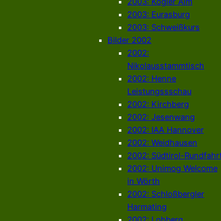
2003: Kogler Alm
2003: Eurasburg
2003: Schweißkurs
Bilder 2002
2002:
Nikolausstammtisch
2002: Henne
Leistungssschau
2002: Kirchberg
2002: Jesenwang
2002: IAA Hannover
2002: Weidhausen
2002: Südtirol-Rundfahr
2002: Unimog Welcome
in Wörth
2002: Schloßbergler
Harmating
2002: Lohberg