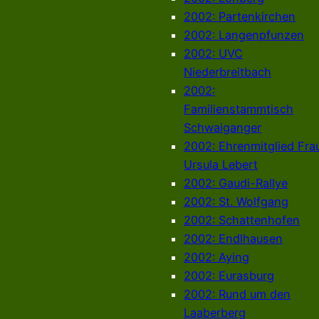
2002: Partenkirchen
2002: Langenpfunzen
2002: UVC
Niederbreitbach
2002:
Familienstammtisch
Schwaiganger
2002: Ehrenmitglied Fra
Ursula Lebert
2002: Gaudi-Rallye
2002: St. Wolfgang
2002: Schattenhofen
2002: Endlhausen
2002: Aying
2002: Eurasburg
2002: Rund um den
Laaberberg