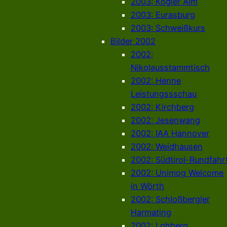
2003: Kogler Alm
2003: Eurasburg
2003: Schweißkurs
Bilder 2002
2002:
Nikolausstammtisch
2002: Henne
Leistungssschau
2002: Kirchberg
2002: Jesenwang
2002: IAA Hannover
2002: Weidhausen
2002: Südtirol-Rundfahr
2002: Unimog Welcome
in Wörth
2002: Schloßbergler
Harmating
2002: Lohberg