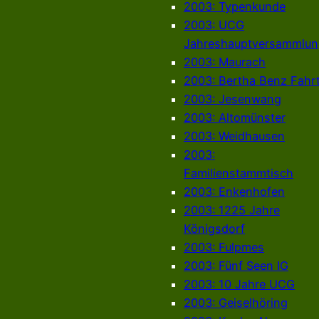
2003: Typenkunde
2003: UCG
Jahreshauptversammlun
2003: Maurach
2003: Bertha Benz Fahr
2003: Jesenwang
2003: Altomünster
2003: Weidhausen
2003:
Familienstammtisch
2003: Enkenhofen
2003: 1225 Jahre
Königsdorf
2003: Fulpmes
2003: Fünf Seen IG
2003: 10 Jahre UCG
2003: Geiselhöring