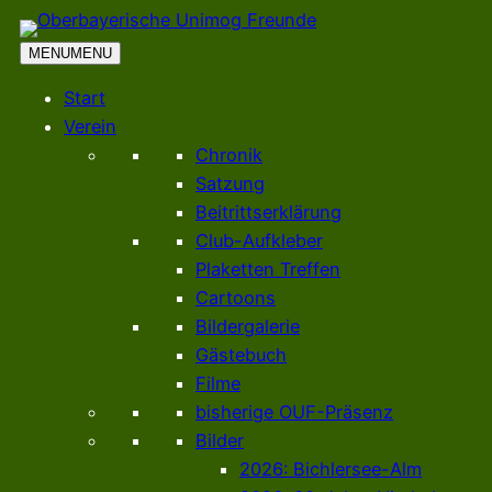
Zum
Inhalt
MENU
MENU
springen
Start
Verein
Chronik
Satzung
Beitrittserklärung
Club-Aufkleber
Plaketten Treffen
Cartoons
Bildergalerie
Gästebuch
Filme
bisherige OUF-Präsenz
Bilder
2026: Bichlersee-Alm