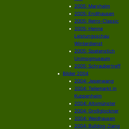
2005: Marxheim
2005: Endlhausen
2005: Retro-Classic
2005: Henne
Leistungsschau
Winterdienst
2005: Spatenstich
Unimogmuseum
2005: Schraubertreff
Bilder 2004
2004: Jesenwang
2004: Teilemarkt in
Kuppenheim
2004: Altomünster
2004: Großglockner
2004: Weidhausen
2004: Bulldog-Ziang