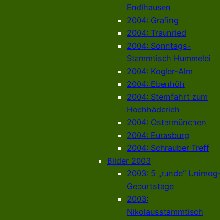
Endlhausen
2004: Grafing
2004: Traunried
2004: Sonntags-
Stammtisch Hummelei
2004: Kogler-Alm
2004: Ebenhöh
2004: Sternfahrt zum
Hochhäderich
2004: Ostermünchen
2004: Eurasburg
2004: Schrauber Treff
Bilder 2003
2003: 5 „runde“ Unimog
Geburtstage
2003:
Nikolausstammtisch