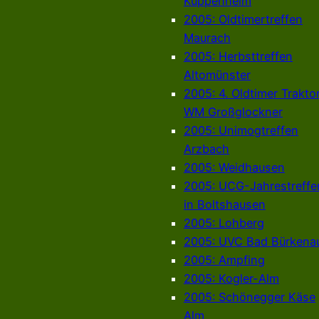
Kuppenheim
2005: Oldtimertreffen
Maurach
2005: Herbsttreffen
Altomünster
2005: 4. Oldtimer Trakto
WM Großglockner
2005: Unimogtreffen
Arzbach
2005: Weidhausen
2005: UCG-Jahrestreffe
in Boltshausen
2005: Lohberg
2005: UVC Bad Bürkena
2005: Ampfing
2005: Kogler-Alm
2005: Schönegger Käse
Alm