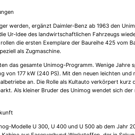
rungen
iger werden, ergänzt Daimler-Benz ab 1963 den Unim
Ur-Idee des land­wirtschaftlichen Fahrzeugs wieder 
rollen die ersten Exemplare der Baureihe 425 vom Ba
eziell als Zugmaschine.
tten das gesamte Unimog-Programm. Wenige Jahre sp
ng von 177 kW (240 PS). Mit den neuen leichten und 
triebe an. Die Rolle als Kultauto verkörpert kurz d
parkt. Als kleiner Bruder des Unimog wendet sich de
kunft
mog-Modelle U 300, U 400 und U 500 ab dem Jahr 200
en Kabine aus Faserverbund-Werkstoffen, der in Sekun