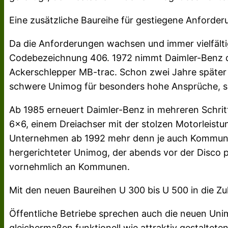
Eine zusätzliche Baureihe für gestiegene Anforde
Da die Anforderungen wachsen und immer vielfält
Codebezeichnung 406. 1972 nimmt Daimler-Benz die 
Ackerschlepper MB-trac. Schon zwei Jahre später 
schwere Unimog für besonders hohe Ansprüche, sp
Ab 1985 erneuert Daimler-Benz in mehreren Schri
6×6, einem Dreiachser mit der stolzen Motorleistu
Unternehmen ab 1992 mehr denn je auch Kommunalbe
hergerichteter Unimog, der abends vor der Disco 
vornehmlich an Kommunen.
Mit den neuen Baureihen U 300 bis U 500 in die Zu
Öffentliche Betriebe sprechen auch die neuen Uni
gleichermaßen funktionell wie attraktiv gestaltet