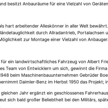
nd besitzt Anbauräume für eine Vielzahl von Geräten
ls hart arbeitender Alleskönner in aller Welt bewähr
Geländetaug­lichkeit durch Allradantrieb, Portalachsen
öglichkeit zur Montage einer Vielzahl von Anbauger
r ein landwirtschaftliches Fahrzeug von Albert Frie
tes Team von Entwicklern um sich, gewinnt die Firm
t 1948 beim Maschinenbauunternehmen Gebrüder Boeh
bernimmt Daimler-Benz im Herbst 1950 das Projekt; i
gleichen Jahr ergänzt ein geschlossenes Fahrerhaus 
ut sich bald großer Beliebtheit bei den Militärs, spät
.