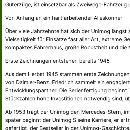
Güterzüge, ist einsetzbar als Zweiwege-Fahrzeug u
Von Anfang an ein hart arbeitender Alleskönner
Über viele Jahrzehnte hat sich der Unimog längst a
Vielseitigkeit für Einsätze fast aller Art, extreme 
kompaktes Fahrerhaus, große Robustheit und die M
Erste Zeichnungen entstehen bereits 1945
Aus dem Herbst 1945 stammen erste Zeichnungen fü
von Daimler-Benz. Friedrich sammelt ein engagier
Entwicklungspartner. Die Serienfertigung beginn
Stückzahlen hohe Investitionen notwendig sind, ü
Ab 1953 trägt der Unimog den Mercedes-Stern, im 
später beginnt der Unimog S seine Karriere, er erfre
gefertigt, der Bestseller in der Unimog-Geschichte