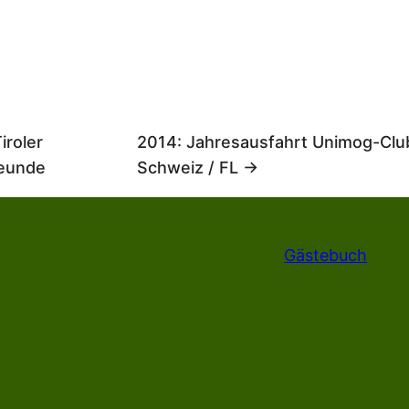
iroler
2014: Jahresausfahrt Unimog-Clu
eunde
Schweiz / FL →
Gästebuch