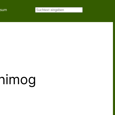
ssum
Suchen
Unimog