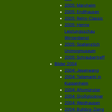
2005: Marxheim
2005: Endlhausen
2005: Retro-Classic
2005: Henne
Leistungsschau
Winterdienst
2005: Spatenstich
Unimogmuseum
2005: Schraubertreff
Bilder 2004
2004: Jesenwang
2004: Teilemarkt in
Kuppenheim
2004: Altomünster
2004: Großglockner
2004: Weidhausen
2004: Bulldog-Ziang