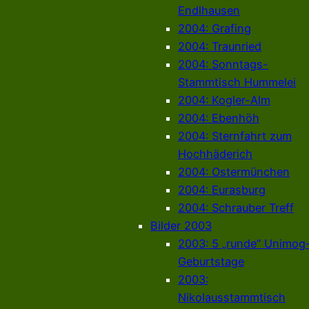
Endlhausen
2004: Grafing
2004: Traunried
2004: Sonntags-
Stammtisch Hummelei
2004: Kogler-Alm
2004: Ebenhöh
2004: Sternfahrt zum
Hochhäderich
2004: Ostermünchen
2004: Eurasburg
2004: Schrauber Treff
Bilder 2003
2003: 5 „runde“ Unimog
Geburtstage
2003:
Nikolausstammtisch