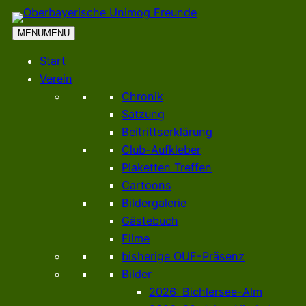
Zum
Inhalt
MENU
MENU
springen
Start
Verein
Chronik
Satzung
Beitrittserklärung
Club-Aufkleber
Plaketten Treffen
Cartoons
Bildergalerie
Gästebuch
Filme
bisherige OUF-Präsenz
Bilder
2026: Bichlersee-Alm