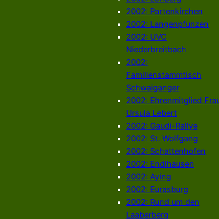
2002: Partenkirchen
2002: Langenpfunzen
2002: UVC
Niederbreitbach
2002:
Familienstammtisch
Schwaiganger
2002: Ehrenmitglied Fra
Ursula Lebert
2002: Gaudi-Rallye
2002: St. Wolfgang
2002: Schattenhofen
2002: Endlhausen
2002: Aying
2002: Eurasburg
2002: Rund um den
Laaberberg