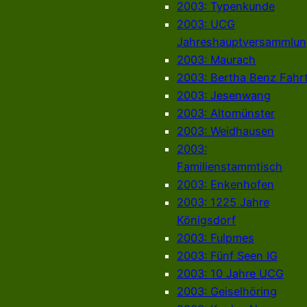
2003: Typenkunde
2003: UCG
Jahreshauptversammlun
2003: Maurach
2003: Bertha Benz Fahr
2003: Jesenwang
2003: Altomünster
2003: Weidhausen
2003:
Familienstammtisch
2003: Enkenhofen
2003: 1225 Jahre
Königsdorf
2003: Fulpmes
2003: Fünf Seen IG
2003: 10 Jahre UCG
2003: Geiselhöring