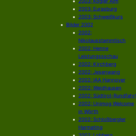
2003: Kogler Alm
2003: Eurasburg
2003: Schweißkurs
Bilder 2002
2002:
Nikolausstammtisch
2002: Henne
Leistungssschau
2002: Kirchberg
2002: Jesenwang
2002: IAA Hannover
2002: Weidhausen
2002: Südtirol-Rundfahr
2002: Unimog Welcome
in Wörth
2002: Schloßbergler
Harmating
2002: Lohberg