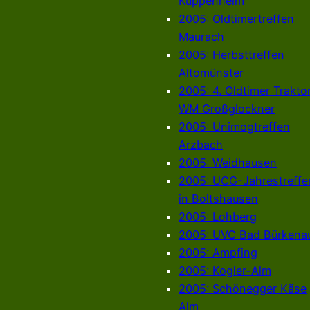
Kuppenheim
2005: Oldtimertreffen
Maurach
2005: Herbsttreffen
Altomünster
2005: 4. Oldtimer Trakto
WM Großglockner
2005: Unimogtreffen
Arzbach
2005: Weidhausen
2005: UCG-Jahrestreffe
in Boltshausen
2005: Lohberg
2005: UVC Bad Bürkena
2005: Ampfing
2005: Kogler-Alm
2005: Schönegger Käse
Alm