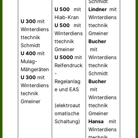
Schmidt
U 500
mit
Lindner
mit
Hiab-Kran
Winterdiens
U 300
mit
U 500
mit
ttechnik
Winterdiens
Winterdiens
Gmeiner
ttechnik
ttechnik
Bucher
Schmidt
Gmeiner
mit
U 400
mit
U 5000
mit
Winterdiens
Mulag-
Reifendruck
ttechnik
Mähgeräten
-
Schmidt
U 300
mit
Regelanlag
Bucher
Winterdiens
e und EAS
mit
technik
Winterdiens
Gmeiner
(elektroaut
ttechnik
omatische
Gmeiner
Schaltung)
Hansa
mit
Winterdiens
ttechnik