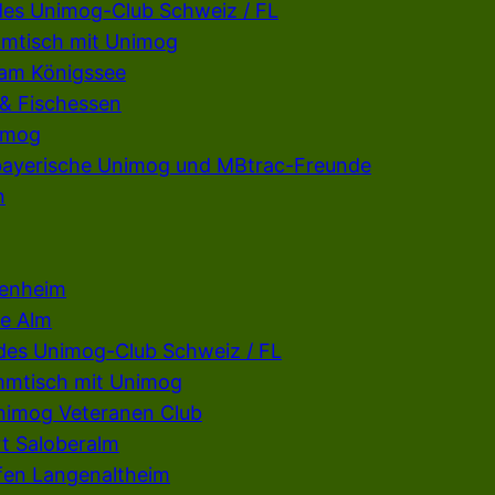
des Unimog-Club Schweiz / FL
mmtisch mit Unimog
 am Königssee
 & Fischessen
imog
rbayerische Unimog und MBtrac-Freunde
n
penheim
e Alm
 des Unimog-Club Schweiz / FL
mmtisch mit Unimog
Unimog Veteranen Club
t Saloberalm
fen Langenaltheim