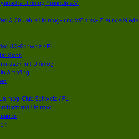
ayerische Unimog Freunde e.V.
fen & 20 Jahre Unimog- und MB trac- Freunde Niede
 des UC-Schweiz / FL
der Röhn
ammtisch mit Unimog
 in Ampfing
fen
 Unimog-Club Schweiz / FL
mmtisch mit Unimog
reunde
fen