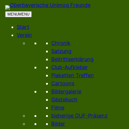
Zum
Inhalt
MENU
MENU
springen
Start
Verein
Chronik
Satzung
Beitrittserklärung
Club-Aufkleber
Plaketten Treffen
Cartoons
Bildergalerie
Gästebuch
Filme
bisherige OUF-Präsenz
Bilder