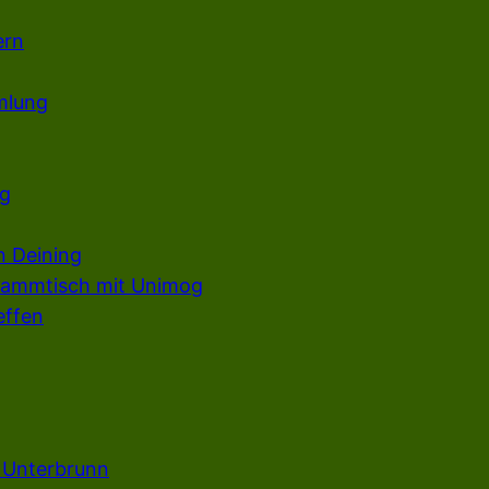
ern
mlung
g
n Deining
tammtisch mit Unimog
ffen
n Unterbrunn