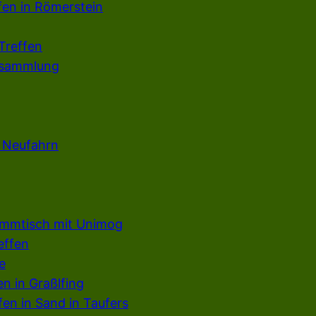
fen in Römerstein
Treffen
rsammlung
n Neufahrn
ammtisch mit Unimog
effen
e
en in Graßlfing
en in Sand in Taufers