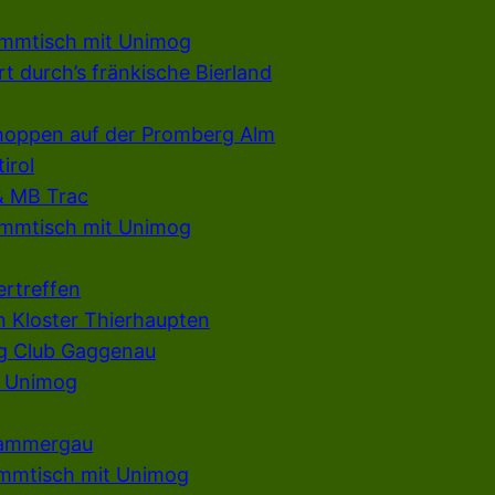
ammtisch mit Unimog
t durch’s fränkische Bierland
hoppen auf der Promberg Alm
irol
& MB Trac
ammtisch mit Unimog
ertreffen
n Kloster Thierhaupten
g Club Gaggenau
e Unimog
rammergau
ammtisch mit Unimog