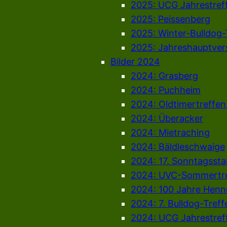
2025: UCG Jahrestref
2025: Peissenberg
2025: Winter-Bulldog-
2025: Jahreshauptve
Bilder 2024
2024: Grasberg
2024: Puchheim
2024: Oldtimertreffe
2024: Überacker
2024: Mietraching
2024: Bäldleschwaige
2024: 17. Sonntagsst
2024: UVC-Sommertr
2024: 100 Jahre Henn
2024: 7. Bulldog-Treff
2024: UCG Jahrestreff