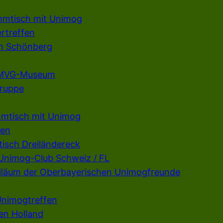
mmtisch mit Unimog
rtreffen
en Schönberg
m MVG-Museum
gruppe
mmtisch mit Unimog
fen
isch Dreiländereck
 Unimog-Club Schweiz / FL
ubiläum der Oberbayerischen Unimogfreunde
Unimogtreffen
en Holland