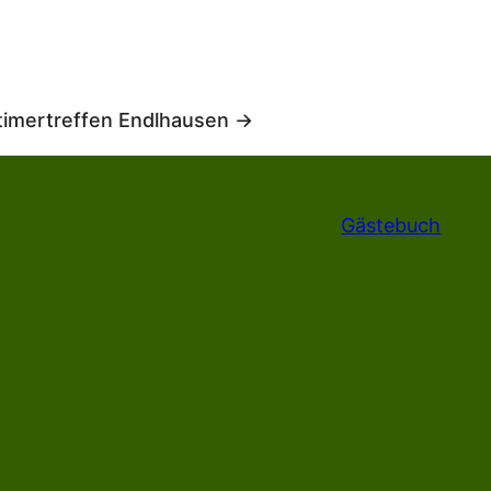
timertreffen Endlhausen →
Gästebuch