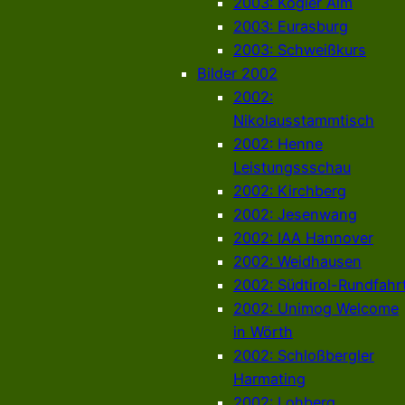
2003: Kogler Alm
2003: Eurasburg
2003: Schweißkurs
Bilder 2002
2002:
Nikolausstammtisch
2002: Henne
Leistungssschau
2002: Kirchberg
2002: Jesenwang
2002: IAA Hannover
2002: Weidhausen
2002: Südtirol-Rundfahr
2002: Unimog Welcome
in Wörth
2002: Schloßbergler
Harmating
2002: Lohberg