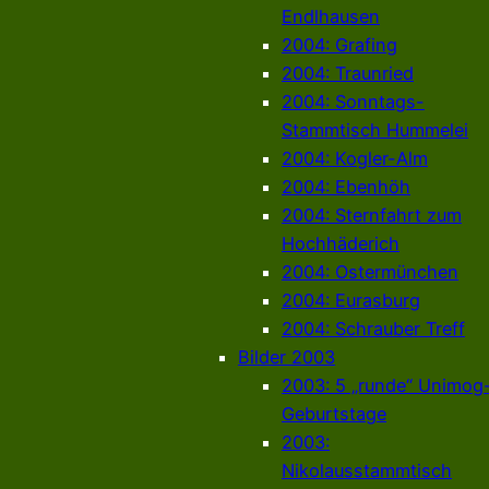
Endlhausen
2004: Grafing
2004: Traunried
2004: Sonntags-
Stammtisch Hummelei
2004: Kogler-Alm
2004: Ebenhöh
2004: Sternfahrt zum
Hochhäderich
2004: Ostermünchen
2004: Eurasburg
2004: Schrauber Treff
Bilder 2003
2003: 5 „runde“ Unimog
Geburtstage
2003:
Nikolausstammtisch