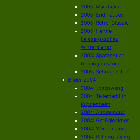
2005: Marxheim
2005: Endlhausen
2005: Retro-Classic
2005: Henne
Leistungsschau
Winterdienst
2005: Spatenstich
Unimogmuseum
2005: Schraubertreff
Bilder 2004
2004: Jesenwang
2004: Teilemarkt in
Kuppenheim
2004: Altomünster
2004: Großglockner
2004: Weidhausen
2004: Bulldog-Ziang