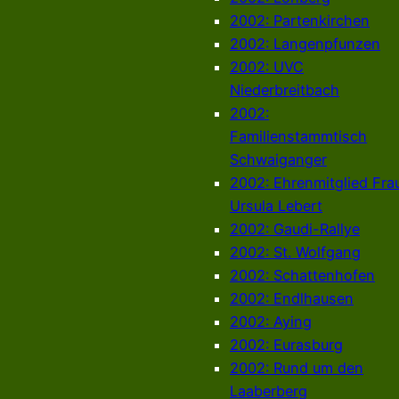
2002: Partenkirchen
2002: Langenpfunzen
2002: UVC
Niederbreitbach
2002:
Familienstammtisch
Schwaiganger
2002: Ehrenmitglied Fra
Ursula Lebert
2002: Gaudi-Rallye
2002: St. Wolfgang
2002: Schattenhofen
2002: Endlhausen
2002: Aying
2002: Eurasburg
2002: Rund um den
Laaberberg