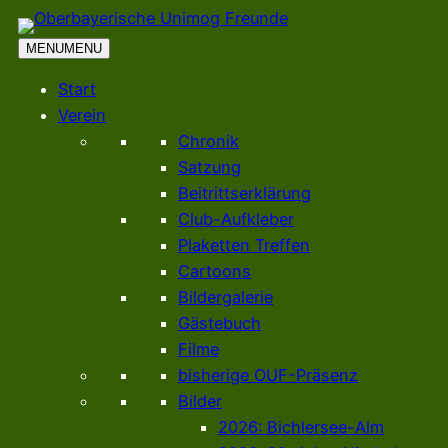
Zum
Inhalt
MENU
MENU
springen
Start
Verein
Chronik
Satzung
Beitrittserklärung
Club-Aufkleber
Plaketten Treffen
Cartoons
Bildergalerie
Gästebuch
Filme
bisherige OUF-Präsenz
Bilder
2026: Bichlersee-Alm