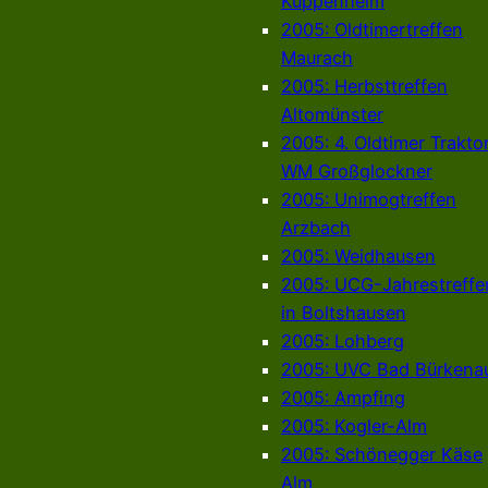
Kuppenheim
2005: Oldtimertreffen
Maurach
2005: Herbsttreffen
Altomünster
2005: 4. Oldtimer Trakto
WM Großglockner
2005: Unimogtreffen
Arzbach
2005: Weidhausen
2005: UCG-Jahrestreffe
in Boltshausen
2005: Lohberg
2005: UVC Bad Bürkena
2005: Ampfing
2005: Kogler-Alm
2005: Schönegger Käse
Alm