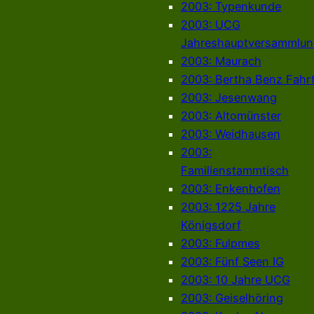
2003: Typenkunde
2003: UCG
Jahreshauptversammlun
2003: Maurach
2003: Bertha Benz Fahr
2003: Jesenwang
2003: Altomünster
2003: Weidhausen
2003:
Familienstammtisch
2003: Enkenhofen
2003: 1225 Jahre
Königsdorf
2003: Fulpmes
2003: Fünf Seen IG
2003: 10 Jahre UCG
2003: Geiselhöring