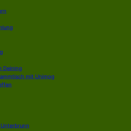
ern
mlung
g
n Deining
tammtisch mit Unimog
ffen
n Unterbrunn