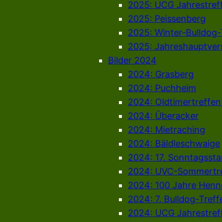
2025: UCG Jahrestref
2025: Peissenberg
2025: Winter-Bulldog-
2025: Jahreshauptve
Bilder 2024
2024: Grasberg
2024: Puchheim
2024: Oldtimertreffe
2024: Überacker
2024: Mietraching
2024: Bäldleschwaige
2024: 17. Sonntagsst
2024: UVC-Sommertr
2024: 100 Jahre Henn
2024: 7. Bulldog-Treff
2024: UCG Jahrestreff