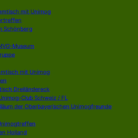
mmtisch mit Unimog
rtreffen
en Schönberg
m MVG-Museum
gruppe
mmtisch mit Unimog
fen
isch Dreiländereck
 Unimog-Club Schweiz / FL
ubiläum der Oberbayerischen Unimogfreunde
Unimogtreffen
en Holland