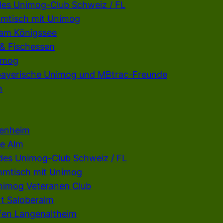
des Unimog-Club Schweiz / FL
mmtisch mit Unimog
 am Königssee
 & Fischessen
imog
rbayerische Unimog und MBtrac-Freunde
n
penheim
e Alm
 des Unimog-Club Schweiz / FL
mmtisch mit Unimog
Unimog Veteranen Club
t Saloberalm
fen Langenaltheim