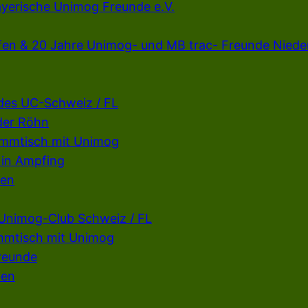
ayerische Unimog Freunde e.V.
fen & 20 Jahre Unimog- und MB trac- Freunde Niede
 des UC-Schweiz / FL
der Röhn
ammtisch mit Unimog
 in Ampfing
fen
 Unimog-Club Schweiz / FL
mmtisch mit Unimog
reunde
fen