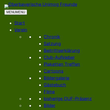
Zum
Inhalt
MENU
MENU
springen
Start
Verein
Chronik
Satzung
Beitrittserklärung
Club-Aufkleber
Plaketten Treffen
Cartoons
Bildergalerie
Gästebuch
Filme
bisherige OUF-Präsenz
Bilder