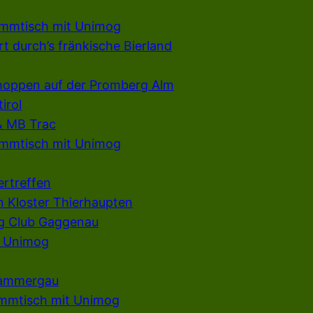
ammtisch mit Unimog
t durch’s fränkische Bierland
hoppen auf der Promberg Alm
irol
& MB Trac
ammtisch mit Unimog
ertreffen
n Kloster Thierhaupten
g Club Gaggenau
e Unimog
rammergau
ammtisch mit Unimog