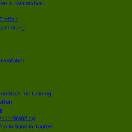
fen in Römerstein
Treffen
rsammlung
n Neufahrn
ammtisch mit Unimog
effen
e
en in Graßlfing
en in Sand in Taufers