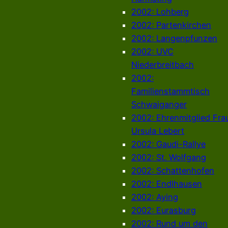
2002: Lohberg
2002: Partenkirchen
2002: Langenpfunzen
2002: UVC
Niederbreitbach
2002:
Familienstammtisch
Schwaiganger
2002: Ehrenmitglied Fra
Ursula Lebert
2002: Gaudi-Rallye
2002: St. Wolfgang
2002: Schattenhofen
2002: Endlhausen
2002: Aying
2002: Eurasburg
2002: Rund um den