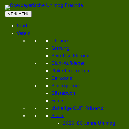
MENU
MENU
Start
Verein
Chronik
Satzung
Beitrittserklärung
Club-Aufkleber
Plaketten Treffen
Cartoons
Bildergalerie
Gästebuch
Filme
bisherige OUF-Präsenz
Bilder
2026: 80 Jahre Unimog