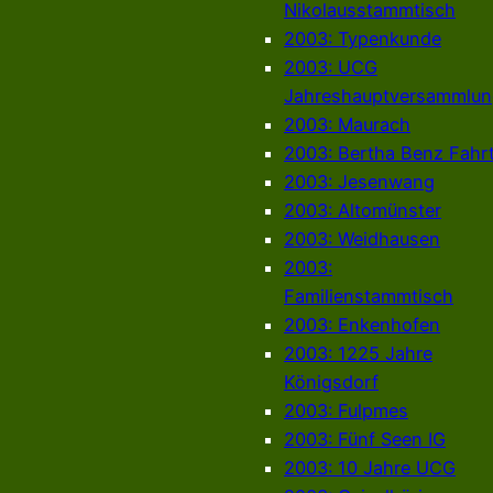
Nikolausstammtisch
2003: Typenkunde
2003: UCG
Jahreshauptversammlun
2003: Maurach
2003: Bertha Benz Fahr
2003: Jesenwang
2003: Altomünster
2003: Weidhausen
2003:
Familienstammtisch
2003: Enkenhofen
2003: 1225 Jahre
Königsdorf
2003: Fulpmes
2003: Fünf Seen IG
2003: 10 Jahre UCG