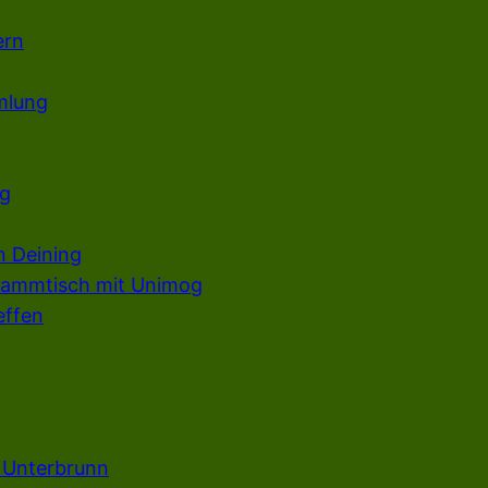
ern
mlung
g
n Deining
tammtisch mit Unimog
ffen
n Unterbrunn