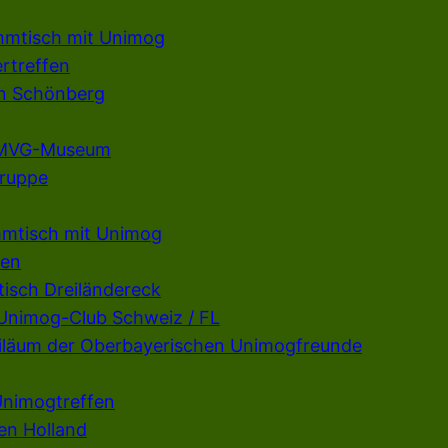
mmtisch mit Unimog
rtreffen
en Schönberg
m MVG-Museum
gruppe
mmtisch mit Unimog
fen
isch Dreiländereck
 Unimog-Club Schweiz / FL
ubiläum der Oberbayerischen Unimogfreunde
Unimogtreffen
en Holland