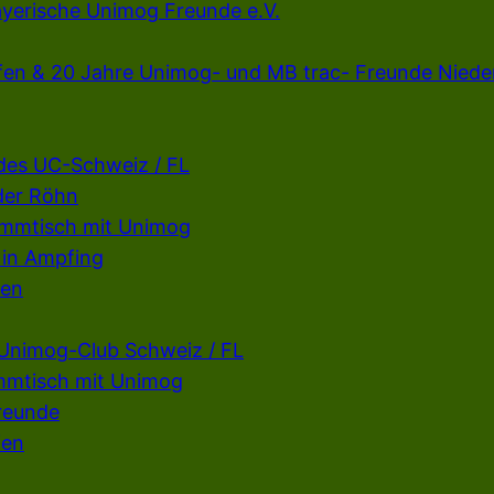
ayerische Unimog Freunde e.V.
fen & 20 Jahre Unimog- und MB trac- Freunde Niede
 des UC-Schweiz / FL
der Röhn
ammtisch mit Unimog
 in Ampfing
fen
 Unimog-Club Schweiz / FL
mmtisch mit Unimog
reunde
fen