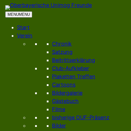
Zum
Inhalt
MENU
MENU
springen
Start
Verein
Chronik
Satzung
Beitrittserklärung
Club-Aufkleber
Plaketten Treffen
Cartoons
Bildergalerie
Gästebuch
Filme
bisherige OUF-Präsenz
Bilder