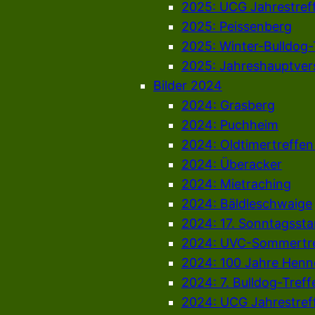
2025: UCG Jahrestref
2025: Peissenberg
2025: Winter-Bulldog-
2025: Jahreshauptve
Bilder 2024
2024: Grasberg
2024: Puchheim
2024: Oldtimertreffe
2024: Überacker
2024: Mietraching
2024: Bäldleschwaige
2024: 17. Sonntagsst
2024: UVC-Sommertr
2024: 100 Jahre Henn
2024: 7. Bulldog-Treff
2024: UCG Jahrestreff