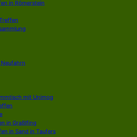
fen in Römerstein
Treffen
rsammlung
n Neufahrn
ammtisch mit Unimog
effen
e
en in Graßlfing
en in Sand in Taufers