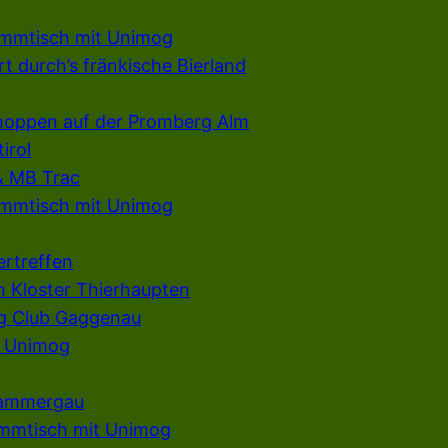
ammtisch mit Unimog
t durch’s fränkische Bierland
hoppen auf der Promberg Alm
irol
& MB Trac
ammtisch mit Unimog
ertreffen
n Kloster Thierhaupten
g Club Gaggenau
e Unimog
rammergau
ammtisch mit Unimog