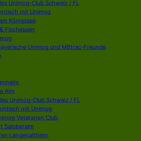
des Unimog-Club Schweiz / FL
mmtisch mit Unimog
 am Königssee
 & Fischessen
imog
rbayerische Unimog und MBtrac-Freunde
n
penheim
e Alm
 des Unimog-Club Schweiz / FL
mmtisch mit Unimog
Unimog Veteranen Club
t Saloberalm
fen Langenaltheim