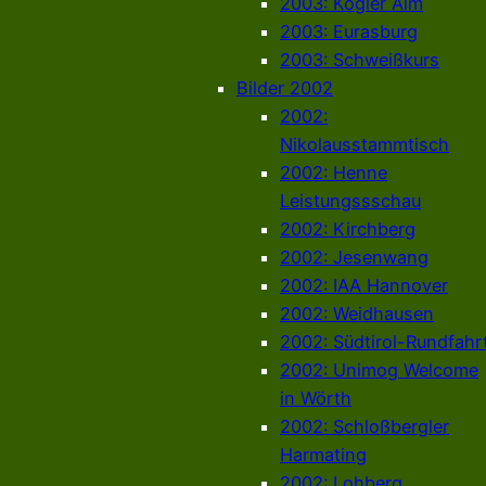
2003: Kogler Alm
2003: Eurasburg
2003: Schweißkurs
Bilder 2002
2002:
Nikolausstammtisch
2002: Henne
Leistungssschau
2002: Kirchberg
2002: Jesenwang
2002: IAA Hannover
2002: Weidhausen
2002: Südtirol-Rundfahr
2002: Unimog Welcome
in Wörth
2002: Schloßbergler
Harmating
2002: Lohberg