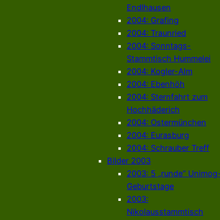
Endlhausen
2004: Grafing
2004: Traunried
2004: Sonntags-
Stammtisch Hummelei
2004: Kogler-Alm
2004: Ebenhöh
2004: Sternfahrt zum
Hochhäderich
2004: Ostermünchen
2004: Eurasburg
2004: Schrauber Treff
Bilder 2003
2003: 5 „runde“ Unimog
Geburtstage
2003:
Nikolausstammtisch