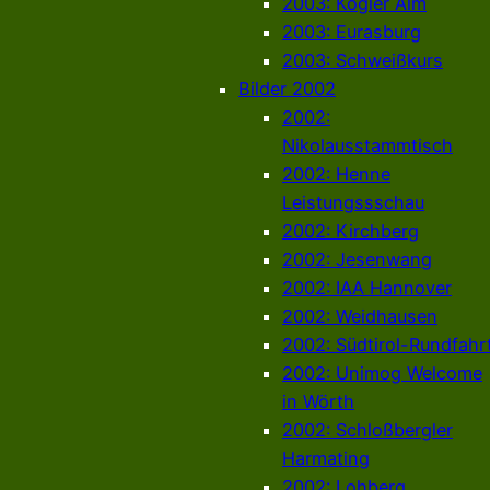
2003: Kogler Alm
2003: Eurasburg
2003: Schweißkurs
Bilder 2002
2002:
Nikolausstammtisch
2002: Henne
Leistungssschau
2002: Kirchberg
2002: Jesenwang
2002: IAA Hannover
2002: Weidhausen
2002: Südtirol-Rundfahr
2002: Unimog Welcome
in Wörth
2002: Schloßbergler
Harmating
2002: Lohberg