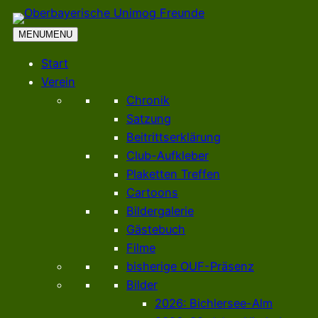
MENU
MENU
Start
Verein
Chronik
Satzung
Beitrittserklärung
Club-Aufkleber
Plaketten Treffen
Cartoons
Bildergalerie
Gästebuch
Filme
bisherige OUF-Präsenz
Bilder
2026: Bichlersee-Alm