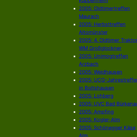
Kuppenheim
2005: Oldtimertreffen
Maurach
2005: Herbsttreffen
Altomünster
2005: 4. Oldtimer Trakto
WM Großglockner
2005: Unimogtreffen
Arzbach
2005: Weidhausen
2005: UCG-Jahrestreffe
in Boltshausen
2005: Lohberg
2005: UVC Bad Bürkena
2005: Ampfing
2005: Kogler-Alm
2005: Schönegger Käse
Alm