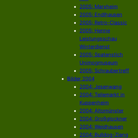
2005: Marxheim
2005: Endlhausen
2005: Retro-Classic
2005: Henne
Leistungsschau
Winterdienst
2005: Spatenstich
Unimogmuseum
2005: Schraubertreff
Bilder 2004
2004: Jesenwang
2004: Teilemarkt in
Kuppenheim
2004: Altomünster
2004: Großglockner
2004: Weidhausen
2004: Bulldog-Ziang