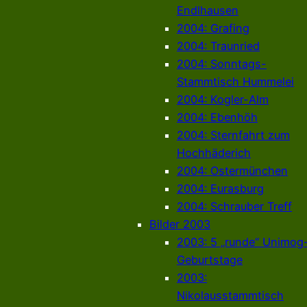
Endlhausen
2004: Grafing
2004: Traunried
2004: Sonntags-
Stammtisch Hummelei
2004: Kogler-Alm
2004: Ebenhöh
2004: Sternfahrt zum
Hochhäderich
2004: Ostermünchen
2004: Eurasburg
2004: Schrauber Treff
Bilder 2003
2003: 5 „runde“ Unimog
Geburtstage
2003:
Nikolausstammtisch