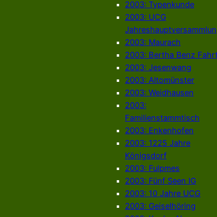
2003: Typenkunde
2003: UCG
Jahreshauptversammlun
2003: Maurach
2003: Bertha Benz Fahr
2003: Jesenwang
2003: Altomünster
2003: Weidhausen
2003:
Familienstammtisch
2003: Enkenhofen
2003: 1225 Jahre
Königsdorf
2003: Fulpmes
2003: Fünf Seen IG
2003: 10 Jahre UCG
2003: Geiselhöring