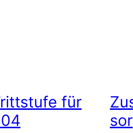
rittstufe für
Zu
404
sor